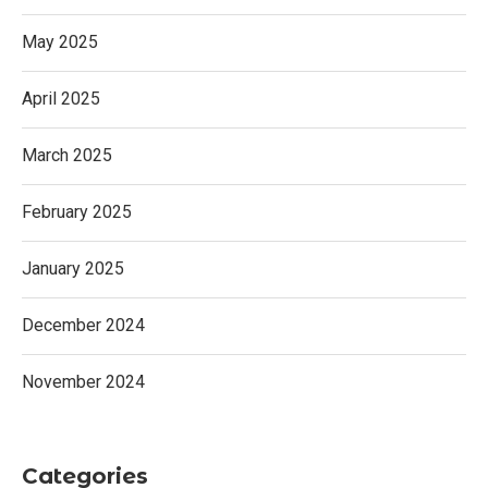
May 2025
April 2025
March 2025
February 2025
January 2025
December 2024
November 2024
Categories