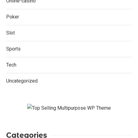
Online-casino
Poker
Slot
Sports
Tech
Uncategorized
Categories