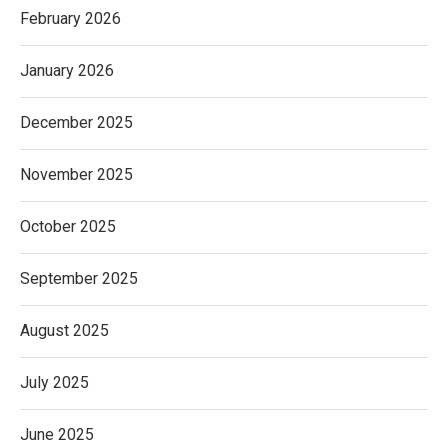
February 2026
January 2026
December 2025
November 2025
October 2025
September 2025
August 2025
July 2025
June 2025