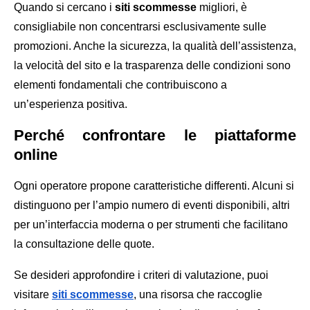
Quando si cercano i
siti scommesse
migliori, è
consigliabile non concentrarsi esclusivamente sulle
promozioni. Anche la sicurezza, la qualità dell’assistenza,
la velocità del sito e la trasparenza delle condizioni sono
elementi fondamentali che contribuiscono a
un’esperienza positiva.
Perché confrontare le piattaforme
online
Ogni operatore propone caratteristiche differenti. Alcuni si
distinguono per l’ampio numero di eventi disponibili, altri
per un’interfaccia moderna o per strumenti che facilitano
la consultazione delle quote.
Se desideri approfondire i criteri di valutazione, puoi
visitare
siti scommesse
, una risorsa che raccoglie