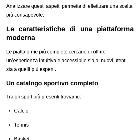
Analizzare questi aspetti permette di effettuare una scelta
più consapevole.
Le caratteristiche di una piattaforma
moderna
Le piattaforme più complete cercano di offrire
un’esperienza intuitiva e accessibile sia ai nuovi utenti
sia a quelli più esperti.
Un catalogo sportivo completo
Tra gli sport più presenti troviamo:
Calcio
Tennis
Basket