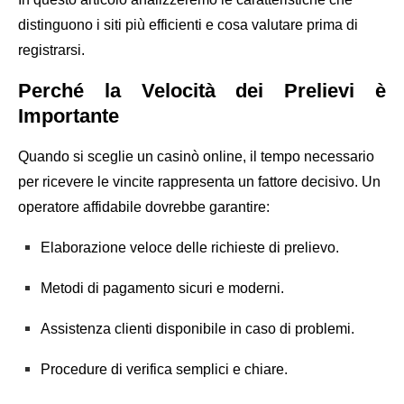
distinguono i siti più efficienti e cosa valutare prima di
registrarsi.
Perché la Velocità dei Prelievi è
Importante
Quando si sceglie un casinò online, il tempo necessario
per ricevere le vincite rappresenta un fattore decisivo. Un
operatore affidabile dovrebbe garantire:
Elaborazione veloce delle richieste di prelievo.
Metodi di pagamento sicuri e moderni.
Assistenza clienti disponibile in caso di problemi.
Procedure di verifica semplici e chiare.