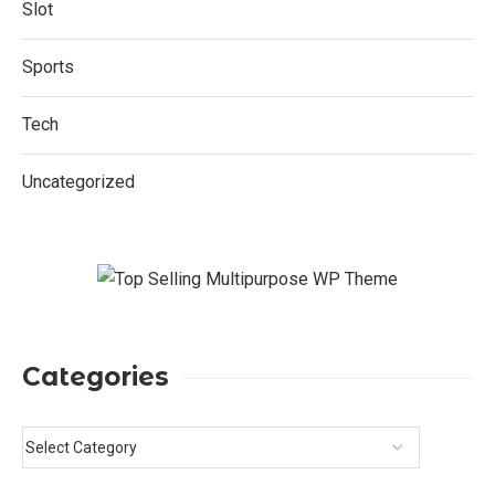
Slot
Sports
Tech
Uncategorized
Categories