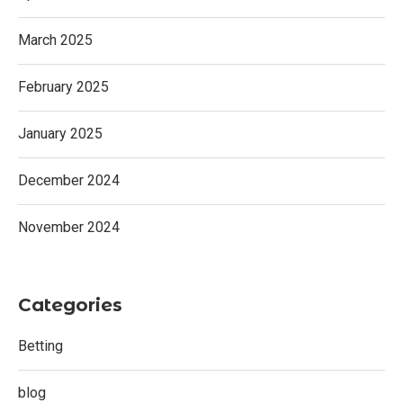
March 2025
February 2025
January 2025
December 2024
November 2024
Categories
Betting
blog