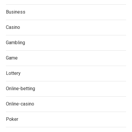
Business
Casino
Gambling
Game
Lottery
Online-betting
Online-casino
Poker