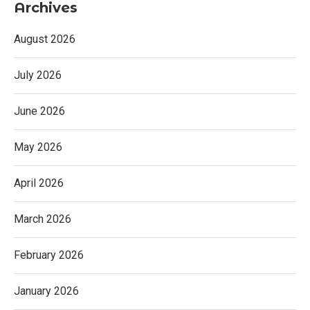
Archives
August 2026
July 2026
June 2026
May 2026
April 2026
March 2026
February 2026
January 2026