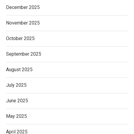
December 2025
November 2025
October 2025
September 2025
August 2025
July 2025
June 2025
May 2025
April 2025