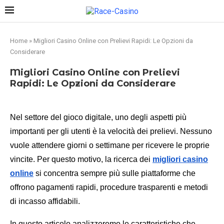
Home
»
Migliori Casino Online con Prelievi Rapidi: Le Opzioni da
Considerare
Migliori Casino Online con Prelievi
Rapidi: Le Opzioni da Considerare
Nel settore del gioco digitale, uno degli aspetti più
importanti per gli utenti è la velocità dei prelievi. Nessuno
vuole attendere giorni o settimane per ricevere le proprie
vincite. Per questo motivo, la ricerca dei
migliori casino
online
si concentra sempre più sulle piattaforme che
offrono pagamenti rapidi, procedure trasparenti e metodi
di incasso affidabili.
In questo articolo analizzeremo le caratteristiche che